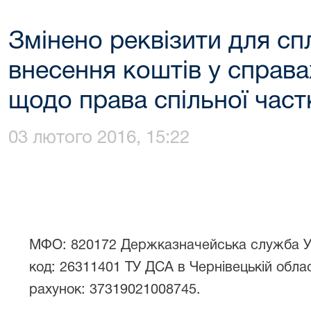
Змінено реквізити для сп
внесення коштів у справа
щодо права спільної част
03 лютого 2016, 15:22
МФО: 820172 Держказначейська служба Укр
код: 26311401 ТУ ДСА в Чернівецькій облас
рахунок: 37319021008745.