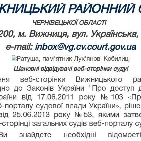
ЖНИЦЬКИЙ РАЙОННИЙ 
ЧЕРНІВЕЦЬКОЇ ОБЛАСТІ
200, м. Вижниця, вул. Українська,
e-mail:
inbox@vg.cv.court.gov.ua
Шановні відвідувачі веб-сторінки суду!
 веб-сторінки Вижницького рай
ідно до Законів України "Про доступ д
раїни від 17.06.2011 року №103 «Про
-порталу cудової влади України», ріше
від 25.06.2013 року №53, якими затве
сторінці загальних судів веб-порталу с
Ви знайдете необхідні відомост