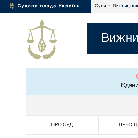
Вижницький
Судова влада України
Суди
•
Вижни
Єдини
ПРО СУД
ПРЕС-Ц