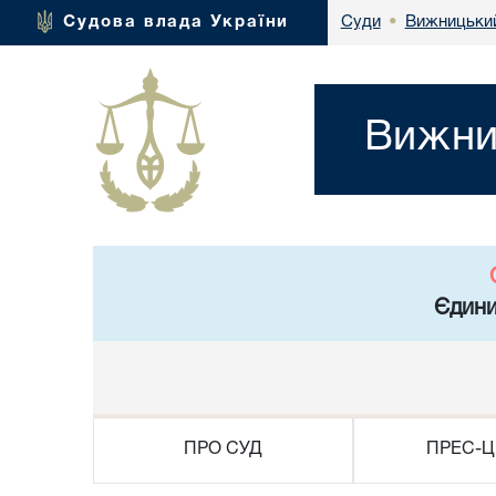
Вижницький
Судова влада України
Суди
•
Вижни
Єдини
ПРО СУД
ПРЕС-Ц