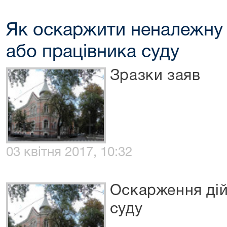
Як оскаржити неналежну 
або працівника суду
Зразки заяв
03 квітня 2017, 10:32
Оскарження дій
суду