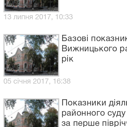
13 липня 2017, 10:33
Базові показни
Вижницького ра
рік
05 січня 2017, 16:38
Показники діял
районного суду
за перше піврі