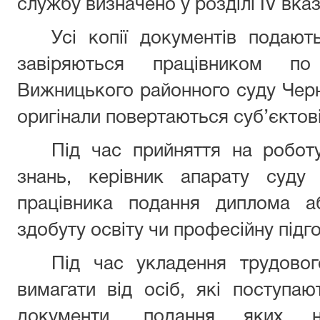
службу визначено у розділі ІV вка
Усі копії документів подают
завіряються працівником п
Вижницького районного суду Черні
оригінали повертаються суб’єктов
Під час прийняття на роботу
знань, керівник апарату суду
працівника подання диплома а
здобуту освіту чи професійну підг
Під час укладення трудовог
вимагати від осіб, які поступаю
документи, подання яких 