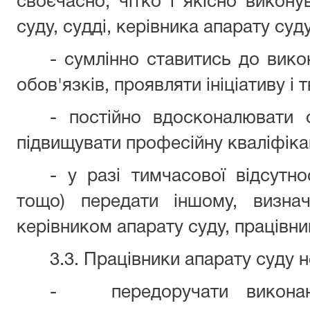
своєчасно, чітко і якісно викон
суду, судді, керівника апарату суд
- сумлінно ставитись до вико
обов'язків, проявляти ініціативу і 
- постійно вдосконалювати о
підвищувати професійну кваліфіка
- у разі тимчасової відсутно
тощо) передати іншому, визна
керівником апарату суду, працівни
3.3. Працівники апарату суду 
- передоручати виконанн