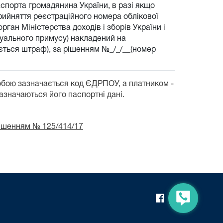
аспорта громадянина України, в разі якщо
прийняття реєстраційного номера облікової
рган Міністерства доходів і зборів України і
есуального примусу) накладений на
гується штраф), за рішенням №_/_/__(номер
обою зазначається код ЄДРПОУ, а платником -
зазначаються його паспортні дані.
рішенням № 125/414/17