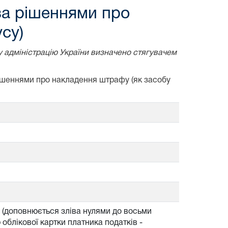
за рішеннями про
су)
у адміністрацію України визначено стягувачем
рішеннями про накладення штрафу (як засобу
б (доповнюється зліва нулями до восьми
облікової картки платника податків -