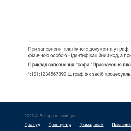
При заповненні платіжного документа у графі
фізичною особою - ідентифікаційний код, а при
Приклад заповнення графи "Призначення пла
*;101;1234567890;Штраф (як засіб процесуальн
2026 © Всі права захищені
Про суд
Прес-центр
Громадянам
Показники