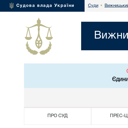
Вижницький
Судова влада України
Суди
•
Вижни
Єдини
ПРО СУД
ПРЕС-Ц