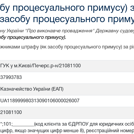
бу процесуального примусу) 
засобу процесуального приму
акону України "Про виконавче провадження" Державну судов
бу процесуального примусу).
божниками штрафу (як засобу процесуального примусу) за 
ГУК у м.Києві/Печерс.р-н/21081100
37993783
Казначейство України (ЕАП)
UA118999980313090106000026007
21081100
*;101;_________(код клієнта за ЄДРПОУ для юридичних осі
цифр, якщо значущих цифр менше 8), реєстраційний номер 