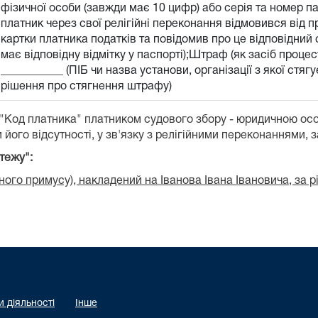
фізичної особи (завжди має 10 цифр) або серія та номер п
платник через свої релігійні переконання відмовився від 
картки платника податків та повідомив про це відповідний о
має відповідну відмітку у паспорті);Штраф (як засіб проц
___________ (ПІБ чи назва установи, організації з якої стя
рішення про стягнення штрафу)
 "Код платника" платником судового збору - юридичною ос
 його відсутності, у зв'язку з релігійними переконаннями, 
тежу":
ого примусу), накладений на Іванова Івана Івановича, за 
 діяльності
Інше