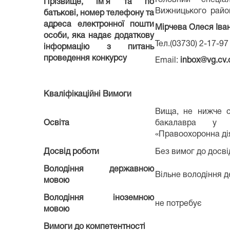
Прізвище, ім’я та по
Вижницького райо
батькові, номер телефону та
адреса електронної пошти
Мірчева Олеся Іва
особи, яка надає додаткову
Тел.(03730) 2-17-97
інформацію з питань
проведення конкурсу
Email:
inbox@vg.cv.c
Кваліфікаційні Вимоги
Вища, не нижче с
Освіта
бакалавра у г
«Правоохоронна ді
Досвід роботи
Без вимог до досві
Володіння державною
Вільне володіння
мовою
Володіння іноземною
не потребує
мовою
Вимоги до компетентності