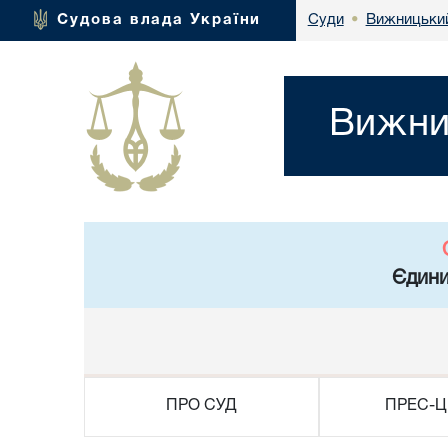
Вижницький
Судова влада України
Суди
•
Вижни
Єдини
ПРО СУД
ПРЕС-Ц