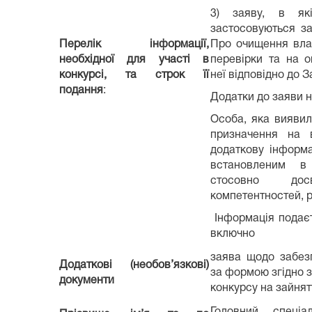
3) заяву, в я
застосовуються за
Перелік інформації,
Про очищення вла
необхідної для участі в
перевірки та на 
конкурсі, та строк її
неї відповідно до З
подання
:
Додатки до заяви н
Особа, яка виявил
призначення на 
додаткову інформа
встановленим в
стосовно дос
компетентностей, р
Інформація подаєт
включно
заява щодо забез
Додаткові (необов’язкові)
за формою згідно 
документи
конкурсу на зайня
Головний спеці