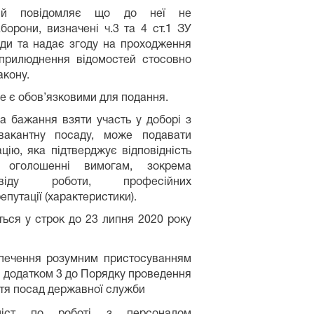
кій повідомляє що до неї не
борони, визначені ч.3 та 4 ст.1 ЗУ
ди та надає згоду на проходження
оприлюднення відомостей стосовно
акону.
е є обов’язковими для подання.
а бажання взяти участь у доборі з
вакантну посаду, може подавати
цію, яка підтверджує відповідність
 оголошенні вимогам, зокрема
віду роботи, професійних
епутації (характеристики).
ься у строк до 23 липня 2020 року
печення розумним пристосуванням
з додатком 3 до Порядку проведення
ття посад державної служби
аліст по роботі з персоналом