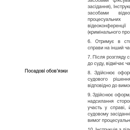
засобами фіксува
засідання), Інстру
засобами віде
процесуальних
відеоконференц
(кримінального пр
6. Отримує в сто
справи на інший ча
7. Після розгляду 
до суду, відмічає ч
Посадові обов’язки
8. Здійснює оформ
судового рішен
відповідно до вим
9. Здійснює оформл
надсилання сторо
участь у справі,
судовому засіданні
вимог процесуальн
10. Інструкція з д