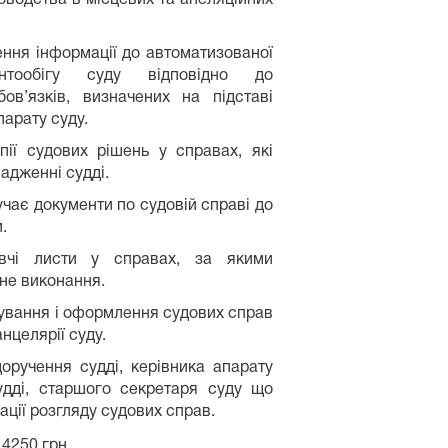
ення інформації до автоматизованої
нтообігу суду відповідно до
ов’язків, визначених на підставі
парату суду.
пії судових рішень у справах, які
адженні судді.
чає документи по судовій справі до
.
авчі листи у справах, за якими
не виконання.
ування і оформлення судових справ
анцелярії суду.
доручення судді, керівника апарату
удді, старшого секретаря суду що
ації розгляду судових справ.
4250 грн.