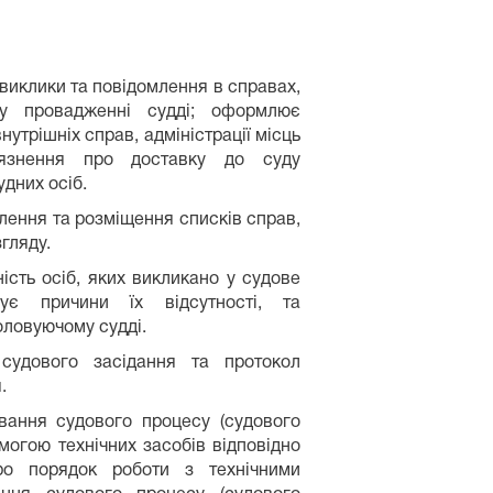
 виклики та повідомлення в справах,
 у провадженні судді; оформлює
нутрішніх справ, адміністрації місць
'язнення про доставку до суду
удних осіб.
лення та розміщення списків справ,
гляду.
ість осіб, яких викликано у судове
вує причини їх відсутності, та
оловуючому судді.
судового засідання та протокол
.
вання судового процесу (судового
могою технічних засобів відповідно
ро порядок роботи з технічними