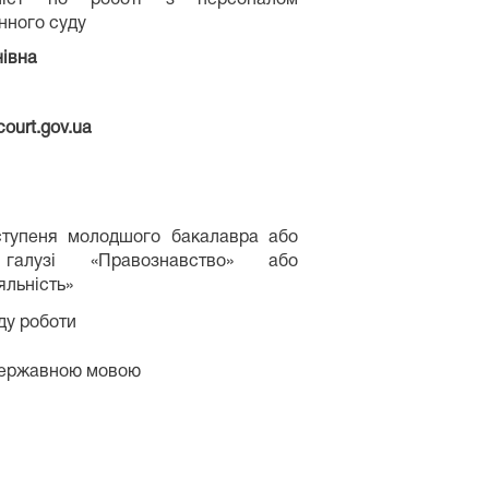
нного суду
нівна
ourt.gov.ua
тупеня молодшого бакалавра або
алузі «Правознавство» або
яльність»
ду роботи
 державною мовою