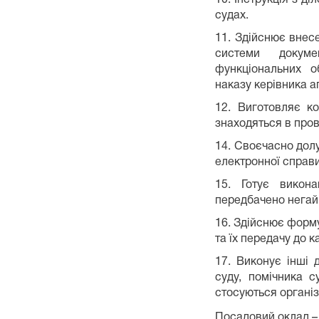
судах.
11. Здійснює внес
системи докуме
функціональних об
наказу керівника а
12. Виготовляє ко
знаходяться в пров
14. Своєчасно долу
електронної справи
15. Готує викон
передбачено негай
16. Здійснює форм
та їх передачу до к
17. Виконує інші 
суду, помічника с
стосуються організ
Посадовий оклад – 