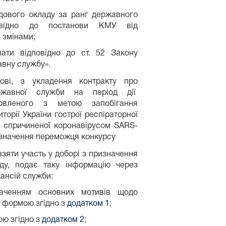
дового окладу за ранг державного
овідно до постанови КМУ від
і змінами;
ати відповідно до ст. 52 Закону
авну службу».
ові, з укладення контракту про
ржавної служби на період дії
новленого з метою запобігання
орії України гострої респіраторної
 спричиненої коронавірусом SARS-
изначення переможця конкурсу
зяти участь у доборі з призначення
ду, подає таку інформацію через
ансій служби:
наченням основних мотивів щодо
а формою згідно з
додатком 1
;
ою згідно з
додатком 2
;