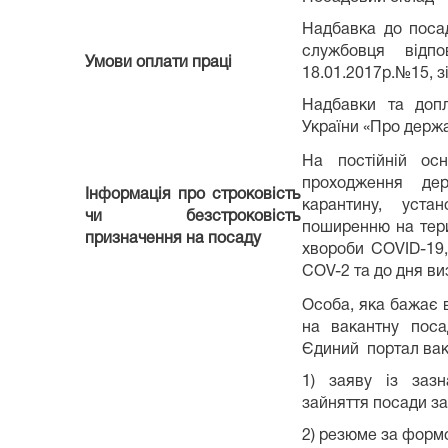
Надбавка до поса
службовця відп
Умови оплати праці
18.01.2017р.№15, з
Надбавки та допл
України «Про держ
На постійній осн
проходження де
Інформація про строковість
карантину, уста
чи безстроковість
поширенню на терит
призначення на посаду
хвороби COVID-19,
COV-2 та до дня в
Особа, яка бажає в
на вакантну поса
Єдиний портал вак
1) заяву із заз
зайняття посади з
2) резюме за форм