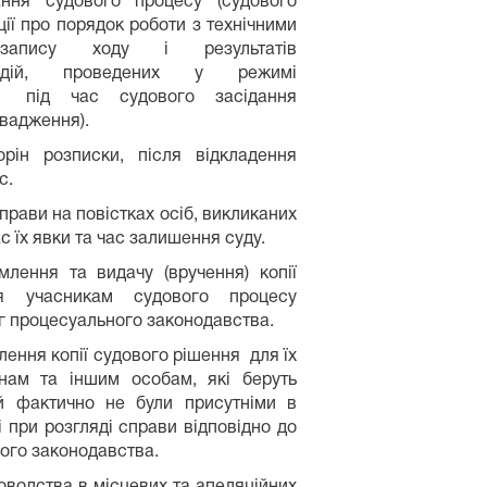
ння судового процесу (судового
кції про порядок роботи з технічними
озапису ходу і результатів
 дій, проведених у режимі
ії під час судового засідання
овадження).
рін розписки, після відкладення
с.
справи на повістках осіб, викликаних
ас їх явки та час залишення суду.
лення та видачу (вручення) копії
ня учасникам судового процесу
ог процесуального законодавства.
ення копії судового рішення для їх
нам та іншим особам, які беруть
 й фактично не були присутніми в
 при розгляді справи відповідно до
ого законодавства.
іловодства в місцевих та апеляційних