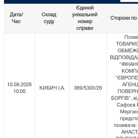
Єдиний
Дата/
Склад
унікальний
Сторони по 
Час
суду
номер
справи
Позив
ТОВАРИ
ОБМЕЖ
ВІДПОВІД
"ФІНА
КОМП
"ЄВРОП
10.08.2026
АГЕНЦ
КИБИЧ І.А.
369/5300/26
10:00
ПОВЕР
БОРГІВ", ві
Сафоєв 
Мерган
предст
позивача:
АНАСТ