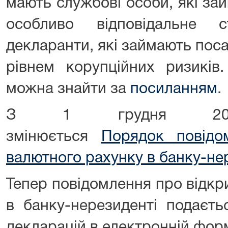
мають службові особи, які за
особливо відповідальне 
декларанти, які займають поса
рівнем корупційних ризиків
можна знайти за
посиланням
.
З 1 грудня 20
змінюється
Порядок повідо
валютного рахунку в банку-не
Тепер повідомлення про відкр
в банку-нерезиденті подаєт
декларацій в електронній фор