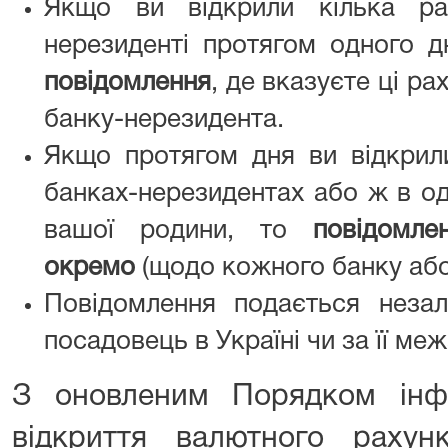
Якщо ви відкрили кілька ра
нерезиденті протягом одного 
повідомлення
, де вказуєте ці р
банку-нерезидента.
Якщо протягом дня ви відкрили
банках-нерезидентах або ж в од
вашої родини, то
повідомле
окремо
(щодо кожного банку або
Повідомлення подається неза
посадовець в Україні чи за її ме
З оновленим Порядком ін
відкриття валютного рахун