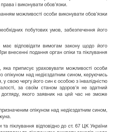
 права і виконувати обов’язки.
уванням можливості особи виконувати обов’язки
 необхідних побутових умов, забезпечення його
ке має відповідати вимогам закону щодо його
При внесенні подання орган опіки та піклування
и, яка приписує ураховувати можливості особи
го опікуном над недієздатним сином, керуючись
 у свою чергу його син є особою з інвалідністю
талості, за своїм станом здоров’я не здатний
о догляду, якого заявник на цей час не зможе
 призначеним опікуном над недієздатним сином,
куна.
 та піклування відповідно до ст. 67 ЦК України