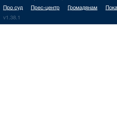
Про суд
Прес-центр
Громадянам
Пока
v1.38.1