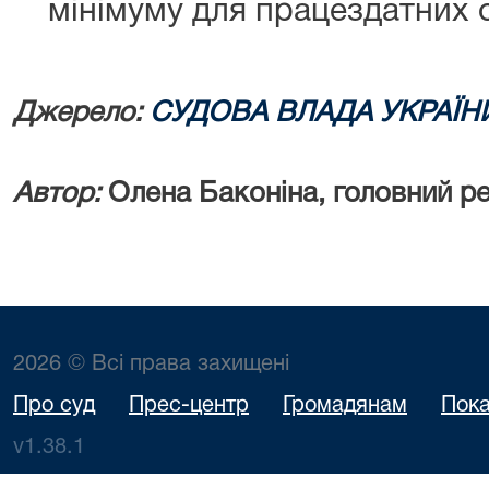
мінімуму для працездатних о
Джерело:
СУДОВА ВЛАДА УКРАЇН
Автор:
Олена Баконіна, головний 
2026 © Всі права захищені
Про суд
Прес-центр
Громадянам
Пока
v1.38.1