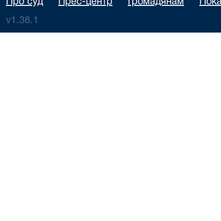
Про суд
Прес-центр
Громадянам
Пока
v1.38.1