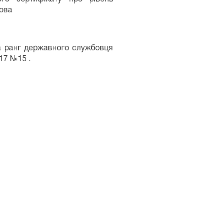
кова
 ранг державного службовця
17 №15 .