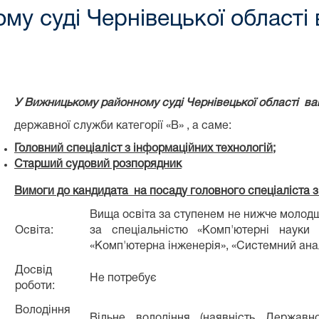
у суді Чернівецької області 
У Вижницькому районному суді Чернівецької області ва
державної служби категорії «В» , а саме:
Головний спеціаліст з інформаційних технологій
;
Старший судовий розпорядник
Вимоги до кандидата на посаду головного спеціаліста з
Вища освіта за ступенем не нижче молод
Освіта:
за спеціальністю «Комп'ютерні науки т
«Комп'ютерна інженерія», «Системний ана
Досвід
Не потребує
роботи:
Володіння
Вільне володіння (наявність Державн