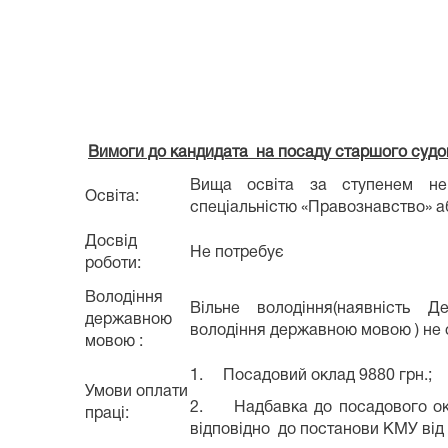
Вимоги до кандидата на поса
ду старшого судо
Вища освіта за ступенем не
Освіта:
спеціальністю «Правознавство» а
Досвід
Не потребує
роботи:
Володіння
Вільне володіння(наявність Д
державною
володіння державною мовою ) не 
мовою :
1. Посадовий оклад 9880 грн.;
Умови оплати
2. Надбавка до посадового ок
праці:
відповідно до постанови КМУ від 