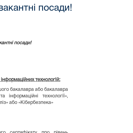
вакантні посади!
кантні посади
!
 інформаційних технологій:
шого бакалавра або бакалавра
а інформаційні технології»,
ліз» або «Кібербезпека»
ого сертифікату про рівень