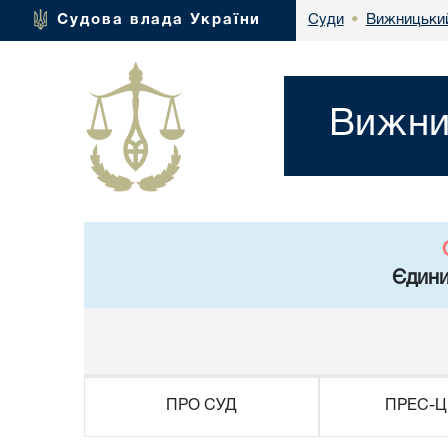
Вижницький
Судова влада України
Суди
•
Вижни
Єдини
ПРО СУД
ПРЕС-Ц